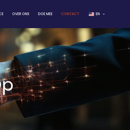
CE
OVER ONS
DOE MEE
CONTACT
EN
Op