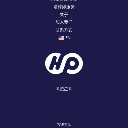
法律即服务
关于
加入我们
联系方式
EN
%锐星%
%锐星%